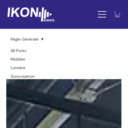
Régie Générale
All Posts
Régie Générale
Mobilier
Lumière
Sonorisation
Construction et
Scénographie
Evènement sur
Mesure
Vidéo
Régie Générale