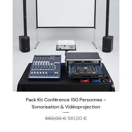
Pack Kit Conférence 150 Personnes –
Sonorisation & Vidéoprojection
Prix original
Prix promotionnel
660,00 €
561,00 €