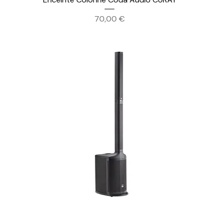
Prix
70,00 €