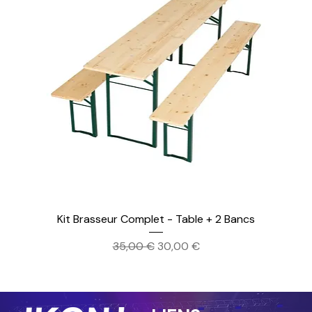
Kit Brasseur Complet - Table + 2 Bancs
Prix original
Prix promotionnel
35,00 €
30,00 €