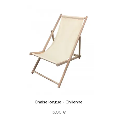
Chaise longue - Chilienne
Prix
15,00 €