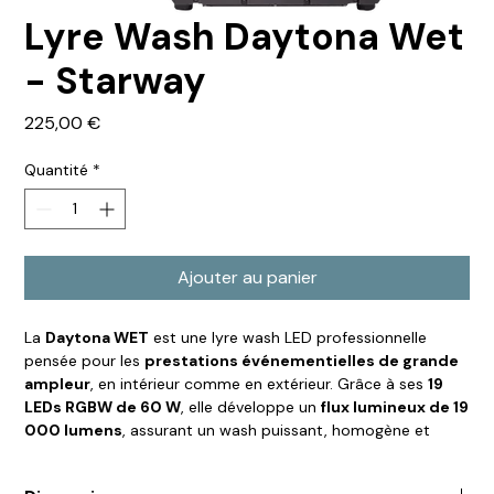
Lyre Wash Daytona Wet
- Starway
Prix
225,00 €
Quantité
*
Ajouter au panier
La
Daytona WET
est une lyre wash LED professionnelle
pensée pour les
prestations événementielles de grande
ampleur
, en intérieur comme en extérieur. Grâce à ses
19
LEDs RGBW de 60 W
, elle développe un
flux lumineux de 19
000 lumens
, assurant un wash puissant, homogène et
parfaitement exploitable sur scène, en façade ou en contre.
Son
zoom motorisé de 4,3° à 58°
permet une grande