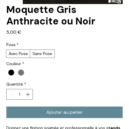
Moquette Gris
Anthracite ou Noir
Prix
5,00 €
Pose
*
Avec Pose
Sans Pose
Couleur
*
Quantité
*
Ajouter au panier
Donnez une finition soignée et professionnelle à vos s
tands