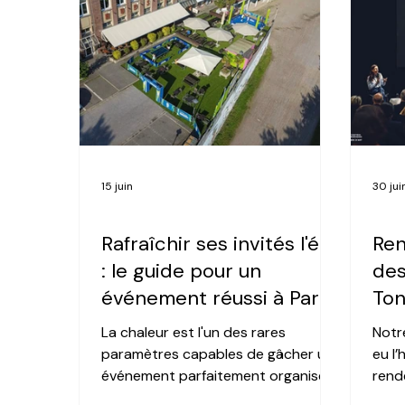
15 juin
30 ju
MOBILIER
EVÈN
Rafraîchir ses invités l'été
Re
: le guide pour un
des
événement réussi à Paris
Ton
La chaleur est l'un des rares
Notr
paramètres capables de gâcher un
eu l
événement parfaitement organisé
rend
— et c'est aussi l'un des plus faciles
conc