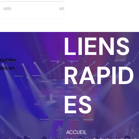
ce complète, à la hauteur des
tions de cet événement
ateur. L’objectif : garantir un
ort technique irréprochable
LIENS
en restant discret, afin de
er toute la place aux
rvenants et aux échanges.
mobilier
RAPID
ées en
ES
ACCUEIL