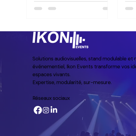
à maîtriser quand on s'y prend bien.
espa
ambi
fédér
conf
tout 
laiss
inte
Solutions audiovisuelles, stand modulable et 
événementiel, Ikon Events transforme vos id
espaces vivants.
Expertise, modularité, sur-mesure.
Réseaux sociaux