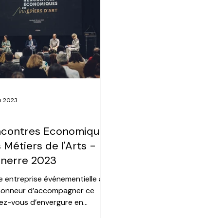
in 2023
EMENT SUR MESURE
ncontres Economiques
 Métiers de l'Arts -
nerre 2023
e entreprise événementielle a
’honneur d’accompagner ce
ez-vous d’envergure en
evant et réalisant une mise en