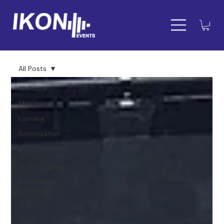
All Posts
All Posts
Mobilier
Lumière
Sonorisation
Construction
et
Scénographie
Evènement
sur Mesure
Vidéo
Régie