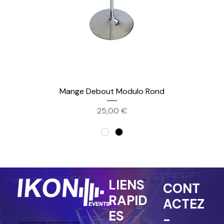
Mange Debout Modulo Rond
Prix
25,00 €
LIENS
CONT
RAPID
ACTEZ
ES
-
Solutions audiovisuelles, stand modulable et mobilier