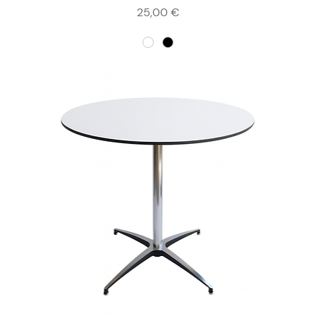
Prix
25,00 €