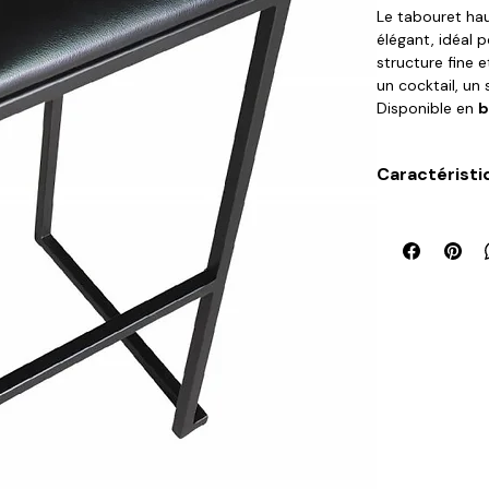
Le tabouret ha
élégant, idéal 
structure fine e
un cocktail, un
Disponible en
b
avec nos mange
modernes et h
Caractéristi
quantité, avec l
Largeur
Profondeur
Hauteur Tota
Hauteur d'as
Poids