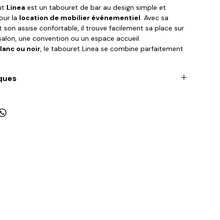
ut
Linea
est un tabouret de bar au design simple et
pour la
location de mobilier événementiel
. Avec sa
t son assise confortable, il trouve facilement sa place sur
 salon, une convention ou un espace accueil.
lanc ou noir
, le tabouret Linea se combine parfaitement
-debout et comptoirs pour créer des espaces bar
armonieux. Proposé en
location de tabourets hauts
, en
ques
ivraison et reprise sur site
47cm
42cm
le
87cm
sise
75cm
7Kg