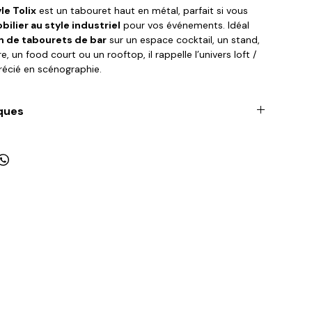
le Tolix
est un tabouret haut en métal, parfait si vous
bilier au style industriel
pour vos événements. Idéal
n de tabourets de bar
sur un espace cocktail, un stand,
 un food court ou un rooftop, il rappelle l’univers loft /
précié en scénographie.
e et disponible en grande quantité, ce
tabouret de bar
arie très bien avec nos mange-debout et comptoirs
ques
zones conviviales au look résolument urbain
75cm
42cm
42cm
5Kg