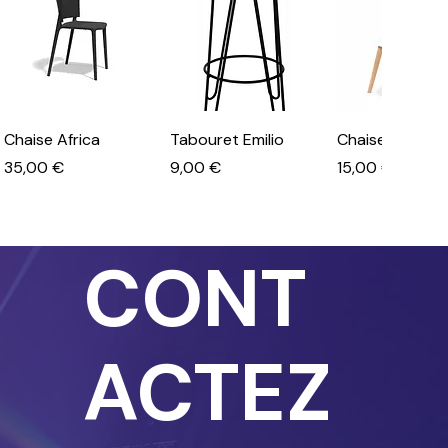
Chaise Africa
Tabouret Emilio
Chaise scandi
Prix
Prix
Prix
35,00 €
9,00 €
15,00 €
CONT
ACTEZ
Tables
Table Gueridon
Table Guerido
Rectangulaires
Modulx Carre
Modulx Rond