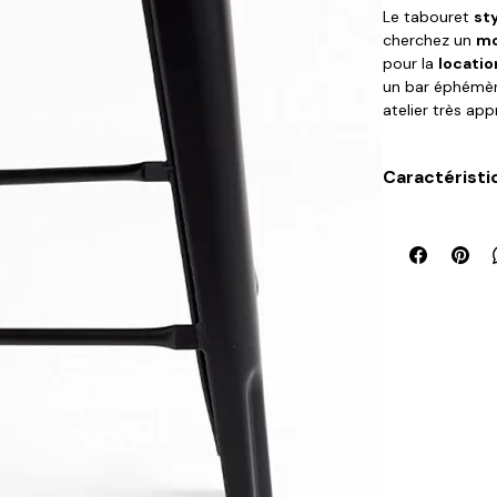
Le tabouret
sty
cherchez un
mo
pour la
locatio
un bar éphémère,
atelier très ap
Stable, pratiqu
industriel
se m
Caractéristi
pour créer des 
Hauteur
Largeur
Profondeur
Poids