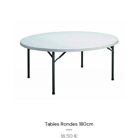
Tables Rondes 180cm
Prix
16,50 €