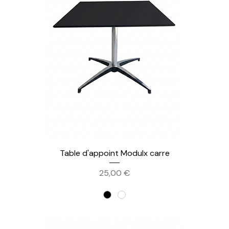
Table d'appoint Modulx carre
Prix
25,00 €