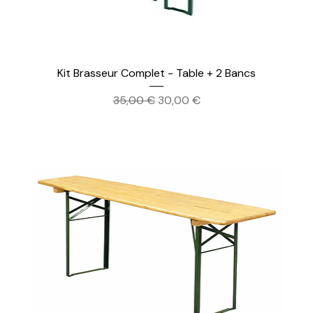
Kit Brasseur Complet - Table + 2 Bancs
Prix original
Prix promotionnel
35,00 €
30,00 €